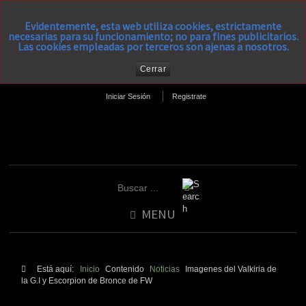
Evidentemente, esta web utiliza cookies, estrictamente
necesarias para su funcionamiento; no para fines publicitarios.
Las cookies empleadas por terceros son ajenas a nosotros.
Cerrar
Iniciar Sesión
Registrate
MENU
Está aquí:
Inicio
Contenido
Noticias
Imagenes del Valkiria de
la G.I y Escorpion de Bronce de FW