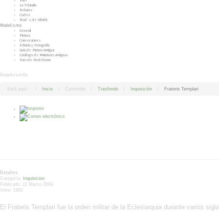
Foro
La Telaraña
Relatos
Codex
Mod´s de Wh40k
Modelismo
General
Pintura
Conversiones
Edición y Fotografía
Guía de Pintura Antigua
Catálogo de Miniaturas Antiguas
Foro de Modelismo
Breadcrumbs
Está aquí:
Inicio
Contenido
Trasfondo
Inquisición
Frateris Templari
Frateris Templari
Detalles
Categoría:
Inquisicion
Publicado: 21 Marzo 2009
Visto: 1992
El Frateris Templari fue la orden militar de la Eclesiarquia durante varios siglo