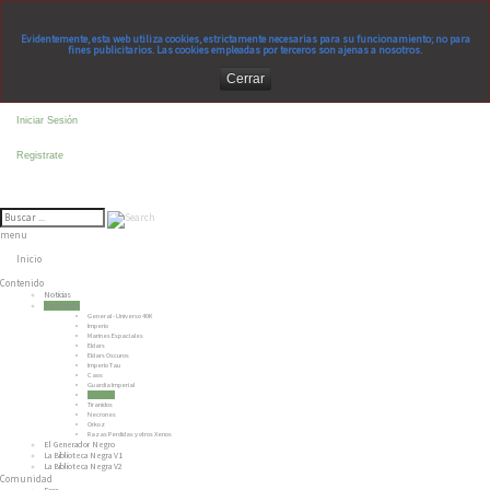
Evidentemente, esta web utiliza cookies, estrictamente necesarias para su funcionamiento; no para
fines publicitarios. Las cookies empleadas por terceros son ajenas a nosotros.
Cerrar
Iniciar Sesión
Registrate
menu
Inicio
Contenido
Noticias
Trasfondo
General - Universo 40K
Imperio
Marines Espaciales
Eldars
Eldars Oscuros
Imperio Tau
Caos
Guardia Imperial
Inquisición
Tiranidos
Necrones
Orkoz
Razas Perdidas y otros Xenos
El Generador Negro
La Biblioteca Negra V1
La Biblioteca Negra V2
Comunidad