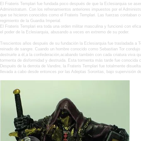
El Frateris Templari fue fundada poco después de que la Eclesiarquia se asen
Administratum. Con los refrenamientos anteriores impuestos por el Administra
que se hicieron conocidos como el Frateris Templari. Las fuerzas contaban 
regimiento de la Guardia Imperial.
El Frateris Templari era toda una orden militar masculina y funcionó con efic
el poder de la Eclesiarquia, abusando a veces en extremo de su poder.
Trescientos años después de su fundación la Eclesiarquia fue trasladada a 
reinado de sangre. Cuando un hombre conocido como Sebastian Tor condujo la C
destruirle a él,a la confederación,acabando también con cada criatura viva q
tormenta de disformidad y destruida. Esta tormenta más tarde fue conocida 
Después de la derrota de Vandire, la Frateris Templari fue totalmente disuelta
llevada a cabo desde entonces por las Adeptas Sororitas, bajo supervisión de