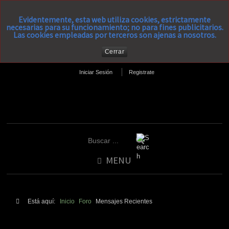
Evidentemente, esta web utiliza cookies, estrictamente
necesarias para su funcionamiento; no para fines publicitarios.
Las cookies empleadas por terceros son ajenas a nosotros.
Cerrar
Iniciar Sesión
Registrate
MENU
Está aquí:
Inicio
Foro
Mensajes Recientes