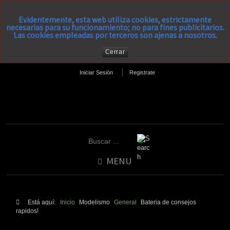
Evidentemente, esta web utiliza cookies, estrictamente
necesarias para su funcionamiento; no para fines publicitarios.
Las cookies empleadas por terceros son ajenas a nosotros.
Cerrar
Iniciar Sesión
Registrate
MENU
Está aquí:
Inicio
Modelismo
General
Bateria de consejos
rapidos!