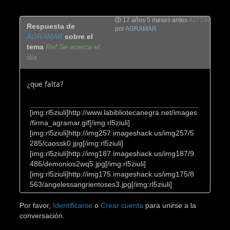
17 años 5 meses antes
#27334
Respuesta de
por
AGRAMAR
AGRAMAR
sobre el
tema
Ref:Se acerca el
día
¿que falta?
[img:rl5ziuli]http://www.labibliotecanegra.net/images
/firma_agramar.gif[/img:rl5ziuli]
[img:rl5ziuli]http://img257.imageshack.us/img257/5
285/caossk0.jpg[/img:rl5ziuli]
[img:rl5ziuli]http://img187.imageshack.us/img187/9
486/demonios2wq5.jpg[/img:rl5ziuli]
[img:rl5ziuli]http://img175.imageshack.us/img175/8
563/angelessangrientoses3.jpg[/img:rl5ziuli]
Por favor,
Identificarse
o
Crear cuenta
para unirse a la
conversación.