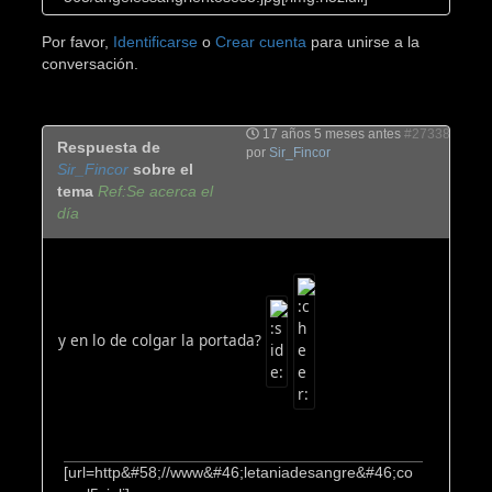
Por favor,
Identificarse
o
Crear cuenta
para unirse a la
conversación.
17 años 5 meses antes
#27338
Respuesta de
por
Sir_Fincor
Sir_Fincor
sobre el
tema
Ref:Se acerca el
día
y en lo de colgar la portada?
[url=http&#58;//www&#46;letaniadesangre&#46;co