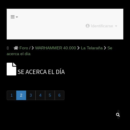
Identificarse
Foro
WARHAMMER 40.000
La Telaraña
Se
acerca el día
SE ACERCA EL DÍA
1
2
3
4
5
6