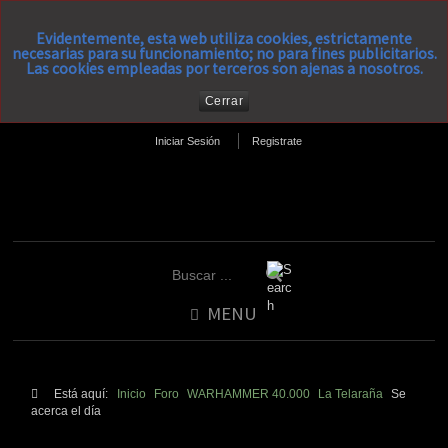
Evidentemente, esta web utiliza cookies, estrictamente
necesarias para su funcionamiento; no para fines publicitarios.
Las cookies empleadas por terceros son ajenas a nosotros.
Cerrar
Iniciar Sesión
Registrate
MENU
Está aquí:
Inicio
Foro
WARHAMMER 40.000
La Telaraña
Se
acerca el día