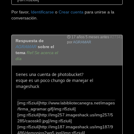
Por favor,
Identificarse
o
Crear cuenta
para unirse a la
conversación.
17 años 5 meses antes
#27341
Respuesta de
por
AGRAMAR
AGRAMAR
sobre el
tema
Ref:Se acerca el
día
tienes una cuenta de photobucket?
esque es un poco chungo de manejar el
imageshuck
[img:rl5ziuli]http://www.labibliotecanegra.net/images
/firma_agramar.gif[/img:rl5ziuli]
[img:rl5ziuli]http://img257.imageshack.us/img257/5
285/caossk0.jpg[/img:rl5ziuli]
[img:rl5ziuli]http://img187.imageshack.us/img187/9
486/demonios2wq5.jpg[/img:rl5ziuli]