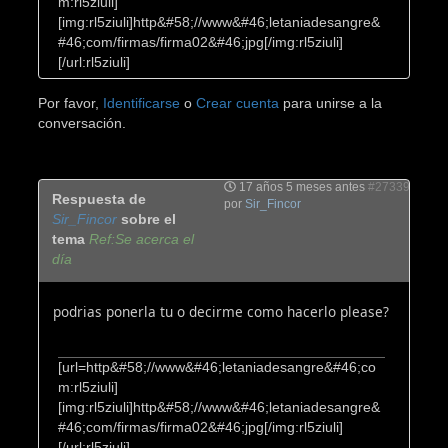
m:rl5ziuli]
[img:rl5ziuli]http&#58;//www&#46;letaniadesangre&
#46;com/firmas/firma02&#46;jpg[/img:rl5ziuli]
[/url:rl5ziuli]
Por favor,
Identificarse
o
Crear cuenta
para unirse a la
conversación.
17 años 5 meses antes
#27339
Respuesta de
por
Sir_Fincor
Sir_Fincor
sobre el
tema
Ref:Se acerca el
día
podrias ponerla tu o decirme como hacerlo please?
[url=http&#58;//www&#46;letaniadesangre&#46;co
m:rl5ziuli]
[img:rl5ziuli]http&#58;//www&#46;letaniadesangre&
#46;com/firmas/firma02&#46;jpg[/img:rl5ziuli]
[/url:rl5ziuli]