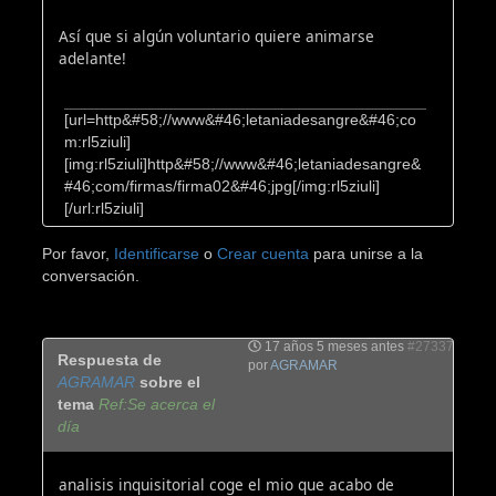
Así que si algún voluntario quiere animarse
adelante!
[url=http&#58;//www&#46;letaniadesangre&#46;co
m:rl5ziuli]
[img:rl5ziuli]http&#58;//www&#46;letaniadesangre&
#46;com/firmas/firma02&#46;jpg[/img:rl5ziuli]
[/url:rl5ziuli]
Por favor,
Identificarse
o
Crear cuenta
para unirse a la
conversación.
17 años 5 meses antes
#27337
Respuesta de
por
AGRAMAR
AGRAMAR
sobre el
tema
Ref:Se acerca el
día
analisis inquisitorial coge el mio que acabo de