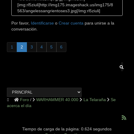
[img:rl5ziuli]http://img175.imageshack.us/img175/8
563/angelessangrientoses3.jpg[/img:rl5ziuli]
Por favor,
Identificarse
o
Crear cuenta
para unirse a la
conversación.
1
2
3
4
5
6
Foro
WARHAMMER 40.000
La Telaraña
Se
acerca el día
Tiempo de carga de la página: 0.624 segundos