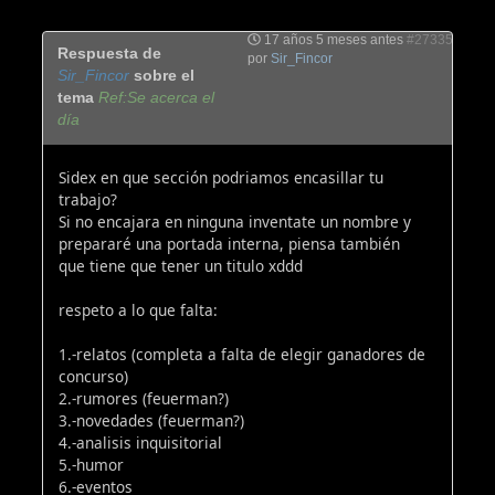
17 años 5 meses antes
#27335
Respuesta de
por
Sir_Fincor
Sir_Fincor
sobre el
tema
Ref:Se acerca el
día
Sidex en que sección podriamos encasillar tu
trabajo?
Si no encajara en ninguna inventate un nombre y
prepararé una portada interna, piensa también
que tiene que tener un titulo xddd
respeto a lo que falta:
1.-relatos (completa a falta de elegir ganadores de
concurso)
2.-rumores (feuerman?)
3.-novedades (feuerman?)
4.-analisis inquisitorial
5.-humor
6.-eventos