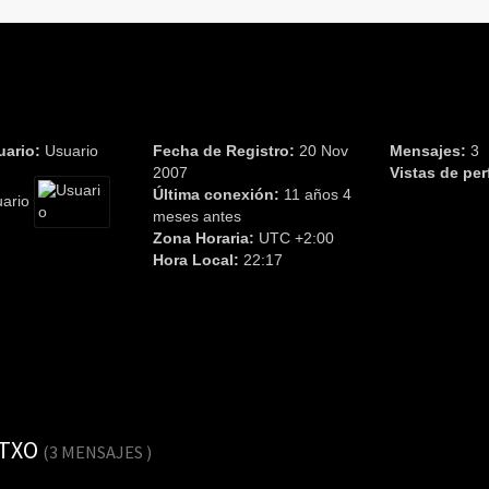
uario:
Usuario
Fecha de Registro:
20 Nov
Mensajes:
3
2007
Vistas de perf
Última conexión:
11 años 4
uario
meses antes
Zona Horaria:
UTC +2:00
Hora Local:
22:17
ITXO
(3 MENSAJES )