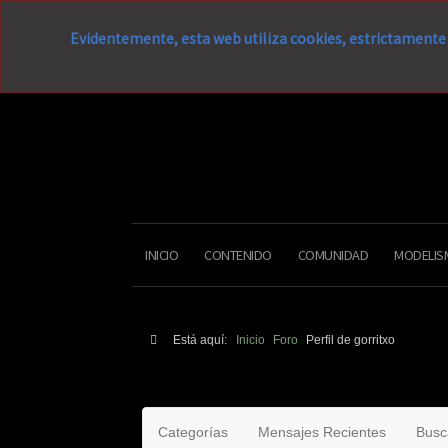
Evidentemente, esta web utiliza cookies, estrictamente 
INICIO
CONTENIDO
COMUNIDAD
MODELIS
Está aquí:
Inicio
Foro
Perfil de gorritxo
Categorías
Mensajes Recientes
Busc