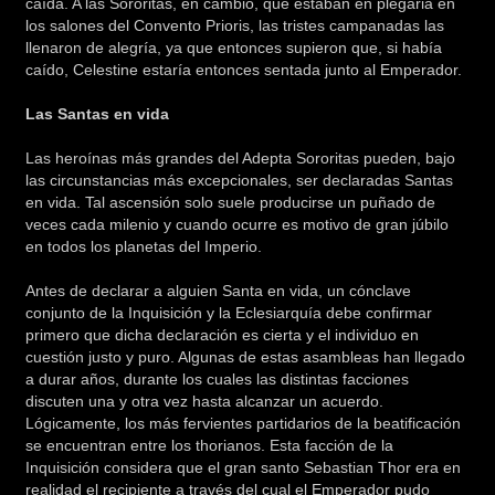
caída. A las Sororitas, en cambio, que estaban en plegaria en
los salones del Convento Prioris, las tristes campanadas las
llenaron de alegría, ya que entonces supieron que, si había
caído, Celestine estaría entonces sentada junto al Emperador.
Las Santas en vida
Las heroínas más grandes del Adepta Sororitas pueden, bajo
las circunstancias más excepcionales, ser declaradas Santas
en vida. Tal ascensión solo suele producirse un puñado de
veces cada milenio y cuando ocurre es motivo de gran júbilo
en todos los planetas del Imperio.
Antes de declarar a alguien Santa en vida, un cónclave
conjunto de la Inquisición y la Eclesiarquía debe confirmar
primero que dicha declaración es cierta y el individuo en
cuestión justo y puro. Algunas de estas asambleas han llegado
a durar años, durante los cuales las distintas facciones
discuten una y otra vez hasta alcanzar un acuerdo.
Lógicamente, los más fervientes partidarios de la beatificación
se encuentran entre los thorianos. Esta facción de la
Inquisición considera que el gran santo Sebastian Thor era en
realidad el recipiente a través del cual el Emperador pudo