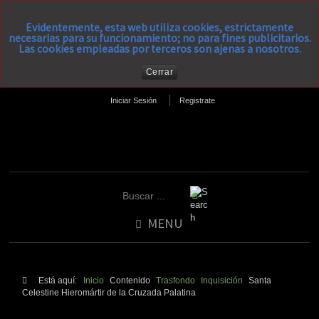
Evidentemente, esta web utiliza cookies, estrictamente
necesarias para su funcionamiento; no para fines publicitarios.
Las cookies empleadas por terceros son ajenas a nosotros.
Cerrar
Iniciar Sesión
Registrate
MENU
Está aquí:
Inicio
Contenido
Trasfondo
Inquisición
Santa
Celestine Hieromártir de la Cruzada Palatina