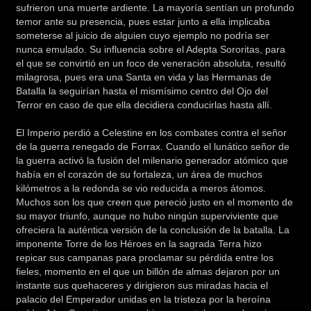
sufrieron una muerte ardiente. La mayoría sentían un profundo
temor ante su presencia, pues estar junto a ella implicaba
someterse al juicio de alguien cuyo ejemplo no podría ser
nunca emulado. Su influencia sobre el Adepta Sororitas, para
el que se convirtió en un foco de veneración absoluta, resultó
milagrosa, pues era una Santa en vida y las Hermanas de
Batalla la seguirían hasta el mismísimo centro del Ojo del
Terror en caso de que ella decidiera conducirlas hasta allí.
El Imperio perdió a Celestine en los combates contra el señor
de la guerra renegado de Forrax. Cuando el lunático señor de
la guerra activó la fusión del milenario generador atómico que
había en el corazón de su fortaleza, un área de muchos
kilómetros a la redonda se vio reducida a meros átomos.
Muchos son los que creen que pereció justo en el momento de
su mayor triunfo, aunque no hubo ningún superviviente que
ofreciera la auténtica versión de la conclusión de la batalla. La
imponente Torre de los Héroes en la sagrada Terra hizo
repicar sus campanas para proclamar su pérdida entre los
fieles, momento en el que un billón de almas dejaron por un
instante sus quehaceres y dirigieron sus miradas hacia el
palacio del Emperador unidas en la tristeza por la heroína