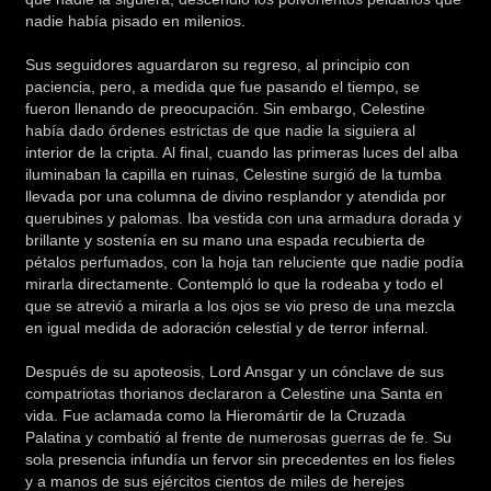
nadie había pisado en milenios.
Sus seguidores aguardaron su regreso, al principio con
paciencia, pero, a medida que fue pasando el tiempo, se
fueron llenando de preocupación. Sin embargo, Celestine
había dado órdenes estrictas de que nadie la siguiera al
interior de la cripta. Al final, cuando las primeras luces del alba
iluminaban la capilla en ruinas, Celestine surgió de la tumba
llevada por una columna de divino resplandor y atendida por
querubines y palomas. Iba vestida con una armadura dorada y
brillante y sostenía en su mano una espada recubierta de
pétalos perfumados, con la hoja tan reluciente que nadie podía
mirarla directamente. Contempló lo que la rodeaba y todo el
que se atrevió a mirarla a los ojos se vio preso de una mezcla
en igual medida de adoración celestial y de terror infernal.
Después de su apoteosis, Lord Ansgar y un cónclave de sus
compatriotas thorianos declararon a Celestine una Santa en
vida. Fue aclamada como la Hieromártir de la Cruzada
Palatina y combatió al frente de numerosas guerras de fe. Su
sola presencia infundía un fervor sin precedentes en los fieles
y a manos de sus ejércitos cientos de miles de herejes