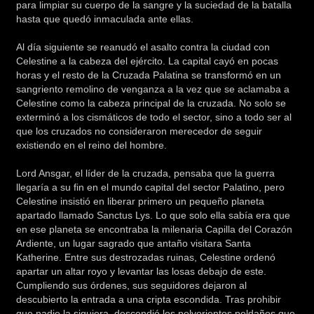
para limpiar su cuerpo de la sangre y la suciedad de la batalla
hasta que quedó inmaculada ante ellas.
Al día siguiente se reanudó el asalto contra la ciudad con
Celestine a la cabeza del ejército. La capital cayó en pocas
horas y el resto de la Cruzada Palatina se transformó en un
sangriento remolino de venganza a la vez que se aclamaba a
Celestine como la cabeza principal de la cruzada. No solo se
exterminó a los cismáticos de todo el sector, sino a todo ser al
que los cruzados no consideraron merecedor de seguir
existiendo en el reino del hombre.
Lord Ansgar, el líder de la cruzada, pensaba que la guerra
llegaría a su fin en el mundo capital del sector Palatino, pero
Celestine insistió en liberar primero un pequeño planeta
apartado llamado Sanctus Lys. Lo que solo ella sabía era que
en ese planeta se encontraba la milenaria Capilla del Corazón
Ardiente, un lugar sagrado que antaño visitara Santa
Katherine. Entre sus destrozadas ruinas, Celestine ordenó
apartar un altar royo y levantar las losas debajo de este.
Cumpliendo sus órdenes, sus seguidores dejaron al
descubierto la entrada a una cripta escondida. Tras prohibir
que nadie la siguiera, descendió los polvorientos peldaños que