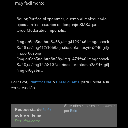
muy fácilmente.
&quot;Purifica al spammer, quema al maleducado,
ejecuta a los usuarios de lenguaje SMS&quot;
Ordo Moderatus Imperialis.
[img:or6gs5na]http&#58;//img412&#46;imageshack
&#46;us/img412/1056/ejrcitosdefantasyij4&#46;gif[/
img:or6gs5na]
[img:or6gs5na]http&#58;//img147&#46;imageshack
&#46;us/img147/8107/seriesdiferentesuh2&#46;gif[
/img:or6gs5na]
Por favor,
Identificarse
o
Crear cuenta
para unirse a la
conversación.
16 años 6 meses antes
#45071
Respuesta de
Belo
por
Belo
sobre el tema
Ref:Vindicator