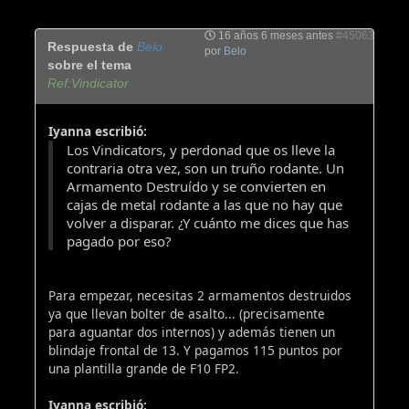
16 años 6 meses antes
#45063
Respuesta de
Belo
por
Belo
sobre el tema
Ref:Vindicator
Iyanna escribió:
Los Vindicators, y perdonad que os lleve la
contraria otra vez, son un truño rodante. Un
Armamento Destruído y se convierten en
cajas de metal rodante a las que no hay que
volver a disparar. ¿Y cuánto me dices que has
pagado por eso?
Para empezar, necesitas 2 armamentos destruidos
ya que llevan bolter de asalto... (precisamente
para aguantar dos internos) y además tienen un
blindaje frontal de 13. Y pagamos 115 puntos por
una plantilla grande de F10 FP2.
Iyanna escribió: