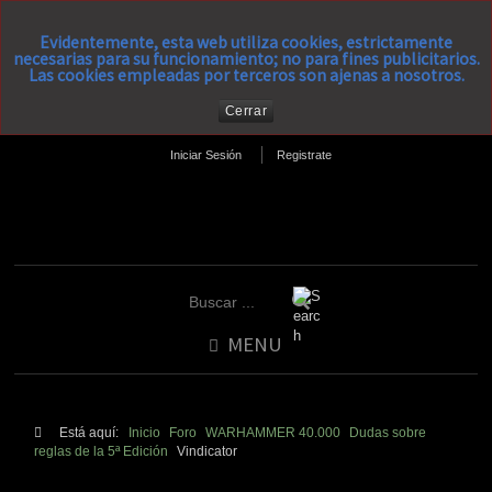
Evidentemente, esta web utiliza cookies, estrictamente
necesarias para su funcionamiento; no para fines publicitarios.
Las cookies empleadas por terceros son ajenas a nosotros.
Cerrar
Iniciar Sesión
Registrate
MENU
Está aquí:
Inicio
Foro
WARHAMMER 40.000
Dudas sobre
reglas de la 5ª Edición
Vindicator