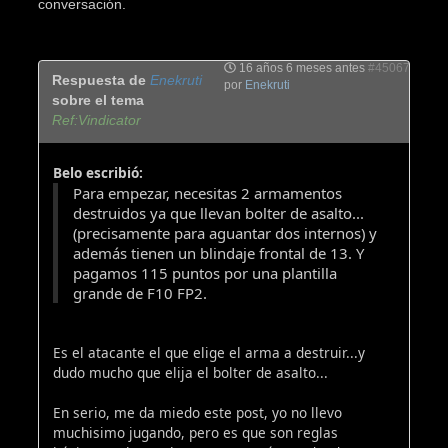
conversación.
16 años 6 meses antes
#45067
Respuesta de
Enekruti
por
Enekruti
sobre el tema
Ref:Vindicator
Belo escribió:
Para empezar, necesitas 2 armamentos
destruidos ya que llevan bolter de asalto...
(precisamente para aguantar dos internos) y
además tienen un blindaje frontal de 13. Y
pagamos 115 puntos por una plantilla
grande de F10 FP2.
Es el atacante el que elige el arma a destruir...y
dudo mucho que elija el bolter de asalto...
En serio, me da miedo este post, yo no llevo
muchisimo jugando, pero es que son reglas