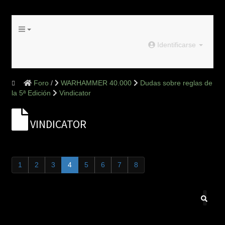
Identificarse
Foro
WARHAMMER 40.000
Dudas sobre reglas de
la 5ª Edición
Vindicator
VINDICATOR
1
2
3
4
5
6
7
8