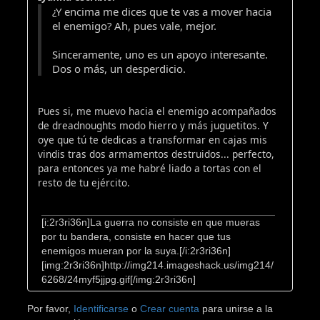
¿Y encima me dices que te vas a mover hacia
el enemigo? Ah, pues vale, mejor.
Sinceramente, uno es un apoyo interesante.
Dos o más, un desperdicio.
Pues si, me muevo hacia el enemigo acompañados
de dreadnoughts modo hierro y más juguetitos. Y
oye que tú te dedicas a transformar en cajas mis
vindis tras dos armamentos destruidos... perfecto,
para entonces ya me habré liado a tortas con el
resto de tu ejército.
[i:2r3ri36n]La guerra no consiste en que mueras
por tu bandera, consiste en hacer que tus
enemigos mueran por la suya.[/i:2r3ri36n]
[img:2r3ri36n]http://img214.imageshack.us/img214/
6268/24myf5jjpg.gif[/img:2r3ri36n]
Por favor,
Identificarse
o
Crear cuenta
para unirse a la