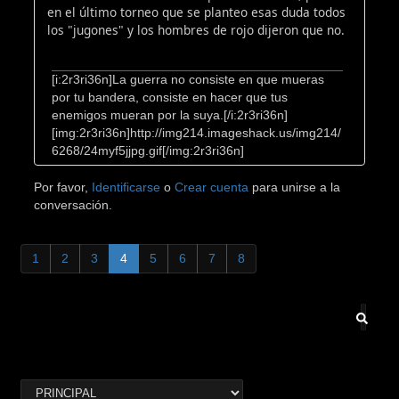
en el último torneo que se planteo esas duda todos
los "jugones" y los hombres de rojo dijeron que no.
[i:2r3ri36n]La guerra no consiste en que mueras
por tu bandera, consiste en hacer que tus
enemigos mueran por la suya.[/i:2r3ri36n]
[img:2r3ri36n]http://img214.imageshack.us/img214/
6268/24myf5jjpg.gif[/img:2r3ri36n]
Por favor,
Identificarse
o
Crear cuenta
para unirse a la
conversación.
1
2
3
4
5
6
7
8