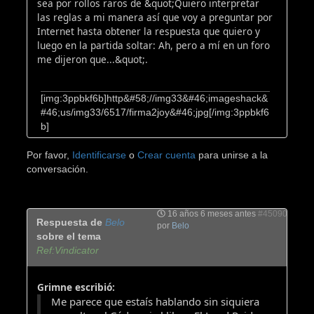
sea por rollos raros de &quot;Quiero interpretar
las reglas a mi manera así que voy a preguntar por
Internet hasta obtener la respuesta que quiero y
luego en la partida soltar: Ah, pero a mí en un foro
me dijeron que...&quot;.
[img:3ppbkf6b]http&#58;//img33&#46;imageshack&
#46;us/img33/6517/firma2joy&#46;jpg[/img:3ppbkf6
b]
Por favor,
Identificarse
o
Crear cuenta
para unirse a la
conversación.
16 años 6 meses antes
#45090
Respuesta de
Belo
por
Belo
sobre el tema
Ref:Vindicator
Grimne escribió:
Me parece que estaís hablando sin siquiera