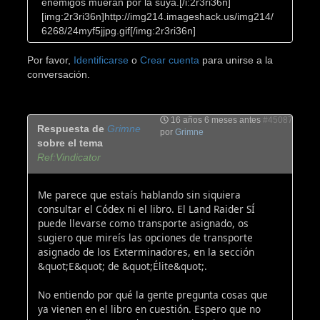
enemigos mueran por la suya.[/i:2r3ri36n]
[img:2r3ri36n]http://img214.imageshack.us/img214/
6268/24myf5jjpg.gif[/img:2r3ri36n]
Por favor,
Identificarse
o
Crear cuenta
para unirse a la
conversación.
16 años 6 meses antes
#45087
Respuesta de
Grimne
por
Grimne
sobre el tema
Ref:Vindicator
Me parece que estaís hablando sin siquiera
consultar el Códex ni el libro. El Land Raider SÍ
puede llevarse como transporte asignado, os
sugiero que mireís las opciones de transporte
asignado de los Exterminadores, en la sección
&quot;E&quot; de &quot;Élite&quot;.
No entiendo por qué la gente pregunta cosas que
ya vienen en el libro en cuestión. Espero que no