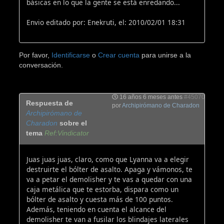
básicas en lo que la gente se está enredando...
Envio editado por: Enekruti, el: 2010/02/01 18:31
Por favor,
Identificarse
o
Crear cuenta
para unirse a la
conversación.
16 años 6 meses antes
#45070
Respuesta de
por
Archipirómano de Charadon
Archipirómano de
Charadon
sobre el
tema
Ref:Vindicator
Juas juas juas, claro, como que Lyanna va a elegir
destruirte el bólter de asalto. Apaga y vámonos, te
va a petar el demolisher y te vas a quedar con una
caja metálica que te estorba, dispara como un
bólter de asalto y cuesta más de 100 puntos.
Además, teniendo en cuenta el alcance del
demolisher te van a fusilar los blindajes laterales