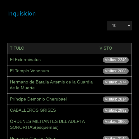
Inquisicion
TÍTULO
VISTO
El Exterminatus
Visitas: 2240
El Templo Venenum
Visitas: 2008
Hermano de Batalla Artemis de la Guardia
Visitas: 1974
de la Muerte
Príncipe Demonio Cherubael
Visitas: 2814
CABALLEROS GRISES
Visitas: 2992
ÓRDENES MILITANTES DEL ADEPTA
Visitas: 3960
SORORITAS(esquemas)
Hermano Capitán Stern
Visitas: 2149