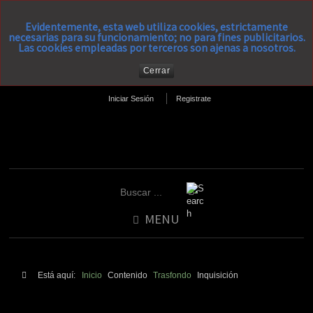
Evidentemente, esta web utiliza cookies, estrictamente
necesarias para su funcionamiento; no para fines publicitarios.
Las cookies empleadas por terceros son ajenas a nosotros.
Cerrar
Iniciar Sesión
Registrate
MENU
Está aquí:
Inicio
Contenido
Trasfondo
Inquisición