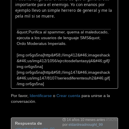
importante para el enemigo. Yo con enanos por
ejemplo llevo un simple herrero de general y me la
pela mil si se muere.
&quot;Purifica al spammer, quema al maleducado,
ejecuta a los usuarios de lenguaje SMS&quot;
Ordo Moderatus Imperialis.
[img:or6gs5na]http&#58;//img412&#46;imageshack
&#46;us/img412/1056/ejrcitosdefantasyij4&#46;gif[/
img:or6gs5na]
[img:or6gs5na]http&#58;//img147&#46;imageshack
&#46;us/img147/8107/seriesdiferentesuh2&#46;gif[
/img:or6gs5na]
Por favor,
Identificarse
o
Crear cuenta
para unirse a la
conversación.
14 años 10 meses antes
#58251
Respuesta de
por
eldardreadnought_99