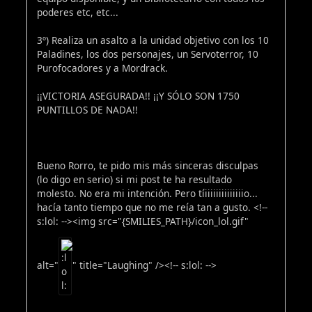
poderes etc, etc...
3º) Realiza un asalto a la unidad objetivo con los 10
Paladines, los dos personajes, un Servoterror, 10
Purofocadores y a Mordrack.
¡¡VICTORIA ASEGURADA!! ¡¡Y SÓLO SON 1750
PUNTILLOS DE NADA!!
Bueno Rorro, te pido mis más sinceras disculpas
(lo digo en serio) si mi post te ha resultado
molesto. No era mi intención. Pero tíiiiiiiiiiiiiiio...
hacía tanto tiempo que no me reía tan a gusto. <!--
s:lol: --><img src="{SMILIES_PATH}/icon_lol.gif"
alt="
" title="Laughing" /><!-- s:lol: -->