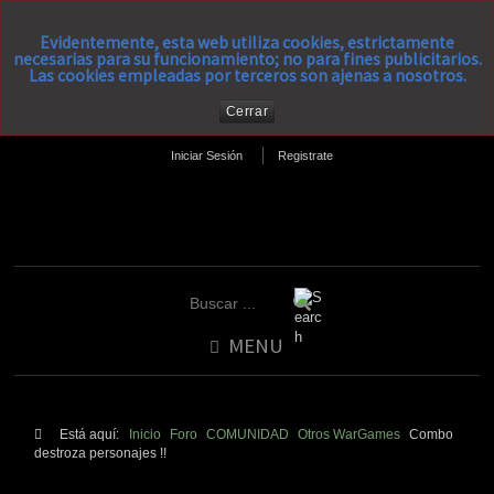
Evidentemente, esta web utiliza cookies, estrictamente
necesarias para su funcionamiento; no para fines publicitarios.
Las cookies empleadas por terceros son ajenas a nosotros.
Cerrar
Iniciar Sesión
Registrate
MENU
Está aquí:
Inicio
Foro
COMUNIDAD
Otros WarGames
Combo
destroza personajes !!