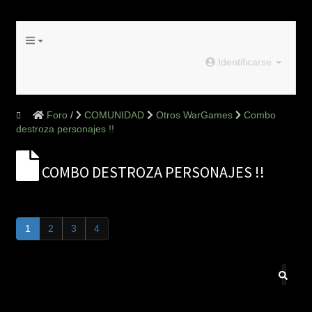
Identificarse
Foro
COMUNIDAD
Otros WarGames
Combo
destroza personajes !!
COMBO DESTROZA PERSONAJES !!
1
2
3
4