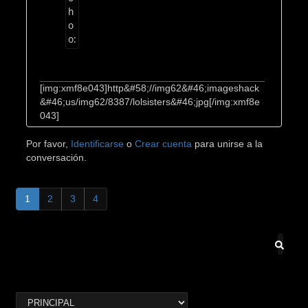
[img:xmf8e043]http&#58;//img62&#46;imageshack
&#46;us/img62/8387/lolsisters&#46;jpg[/img:xmf8e
043]
Por favor,
Identificarse
o
Crear cuenta
para unirse a la
conversación.
1
2
3
4