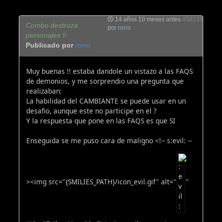
14 años 10 meses antes
#58245
Combo destroza
por
rorro
personajes !!
Publicado por
rorro
Muy buenas !! estaba dandole un vistazo a las FAQS
de demonios, y me sorprendio una pregunta que
realizaban:
La habilidad del CAMBIANTE se puede usar en un
desafio, aunque este no participe en el ?
Y la respuesta que pone en las FAQS es que SI
Enseguida se me puso cara de maligno <!-- s:evil: --
><img src="{SMILIES_PATH}/icon_evil.gif" alt="
"