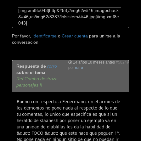
[img:xmf8e043]http&#58;//img62&#46;imageshack
&#46;us/img62/8387/lolsisters&#46;jpg[/img:xmf8e
043]
Por favor,
Identificarse
o
Crear cuenta
para unirse a la
conversación.
14 años 10 meses antes
#58249
Respuesta de
rorro
por
rorro
sobre el tema
Ref:Combo destroza
personajes !!
Bueno con respecto a Feuermann, en el armies de
los demonios no pone nada al respecto de lo que
tu comentas, lo unico que especifica es que si un
heraldo de slaanesh por poner un ejemplo va en
una unidad de diablillas les da la habilidad de
&quot; FOCO &quot; que este hace que peguen 1º.
No pone nada en ningun sitio de que no puedan ir