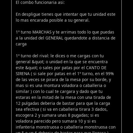
El combo funcionaria asi:
En despligue tienes que intentar que tu unidad este
lo mas encarada posible a su general.
1º turno MARCHAS y te arrimas todo lo que puedas
a la unidad del GENERAL quedandote a distancia de
carga
1º turno del rival: le dices o me cargas con tu
general &quot; o unidad en la que se encuentra
este &quot; o sales por patas por el CANTO DE
SIRENA ( si sale por patas en el 1º turno, en el 99%
de las veces se pirara de la mesa por su borde, y
mas si es una montura voladora o caballeria o
similar ) con lo cual te cargara y dado que tu
estaras en la mitad de la mesa con una tirada de
12 pulgadas deberia de bastar para que la carga
sea efectiva ( si va en caballeria tirara 3 dados,
escogera 2 y sumara unas 8 pugadas; si es
voladora parecido pero sumara 10 y si es
infanteria monstruosa o caballeria monstruosa con
un 5 o un 6 deberia de bastar para que llegara ).