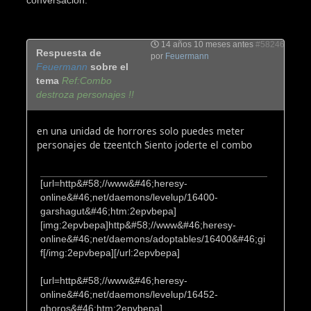
conversación.
14 años 10 meses antes
#58246
Respuesta de
por
Feuermann
Feuermann
sobre el
tema
Ref:Combo
destroza personajes !!
en una unidad de horrores solo puedes meter
personajes de tzeentch Siento joderte el combo
[url=http&#58;//www&#46;heresy-
online&#46;net/daemons/levelup/16400-
garshagut&#46;htm:2epvbepa]
[img:2epvbepa]http&#58;//www&#46;heresy-
online&#46;net/daemons/adoptables/16400&#46;gi
f[/img:2epvbepa][/url:2epvbepa]
[url=http&#58;//www&#46;heresy-
online&#46;net/daemons/levelup/16452-
ghoros&#46;htm:2epvbepa]