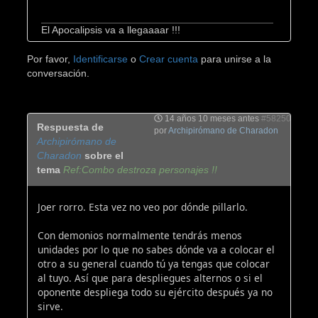
El Apocalipsis va a llegaaaar !!!
Por favor,
Identificarse
o
Crear cuenta
para unirse a la
conversación.
14 años 10 meses antes
#58250
Respuesta de
por
Archipirómano de Charadon
Archipirómano de
Charadon
sobre el
tema
Ref:Combo destroza personajes !!
Joer rorro. Esta vez no veo por dónde pillarlo.
Con demonios normalmente tendrás menos
unidades por lo que no sabes dónde va a colocar el
otro a su general cuando tú ya tengas que colocar
al tuyo. Así que para despliegues alternos o si el
oponente despliega todo su ejército después ya no
sirve.