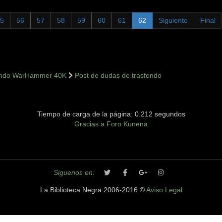
5
56
57
58
59
60
61
62
Siguiente
Final
ondo WarHammer 40K
Post de dudas de trasfondo
Tiempo de carga de la página: 0.212 segundos
Gracias a
Foro Kunena
Siguenos en:
La Biblioteca Negra 2006-2016 ©
Aviso Legal