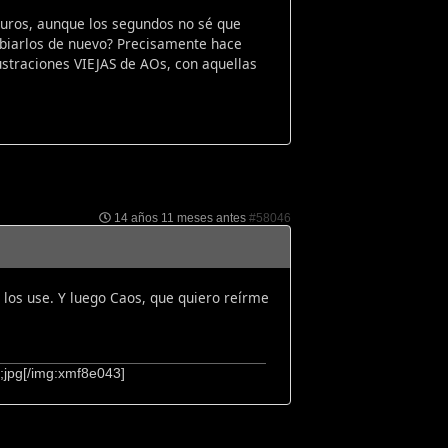
uros, aunque los segundos no sé que
mbiarlos de nuevo? Precisamente hace
ustraciones VIEJAS de AOs, con aquellas
14 años 11 meses antes
#58046
los use. Y luego Caos, que quiero reírme
;jpg[/img:xmf8e043]