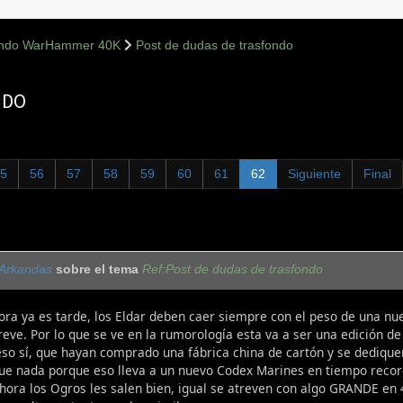
ondo WarHammer 40K
Post de dudas de trasfondo
NDO
5
56
57
58
59
60
61
62
Siguiente
Final
Arkandas
sobre el tema
Ref:Post de dudas de trasfondo
ra ya es tarde, los Eldar deben caer siempre con el peso de una nue
reve. Por lo que se ve en la rumorología esta va a ser una edición d
so sí, que hayan comprado una fábrica china de cartón y se dediquen 
ue nada porque eso lleva a un nuevo Codex Marines en tiempo record
 ahora los Ogros les salen bien, igual se atreven con algo GRANDE e