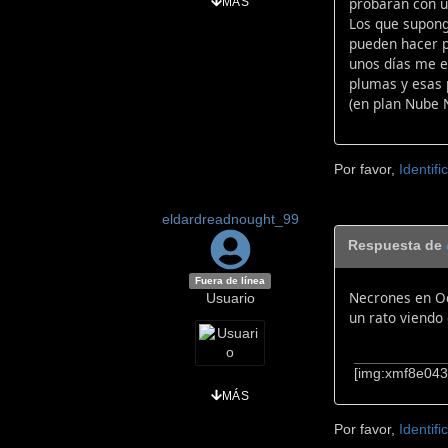
probarán con u
MÁS
Los que supong
pueden hacer p
unos días me e
plumas y esas p
(en plan Nube N
Por favor,
Identifi
eldardreadnought_99
Respuesta de
Fuera de línea
Necrones en Oc
Usuario
un rato viendo 
[img:xmf8e043
MÁS
Por favor,
Identifi