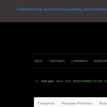
Evidentemente, esta web utiliza cookies, estrictamente 
INICIO
CONTENIDO
COMUNIDAD
MODELIS
Está aquí:
Inicio
Foro
WARHAMMER 40.000
T
Categorías
Mensajes Recientes
Busc