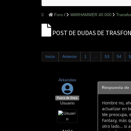
Foro
WARHAMMER 40.000
Transf
POST DE DUDAS DE TRASFO
Inicio
Anterior
1
...
53
54
5
Arkandas
Respuesta de
Fuera de línea
Hombre no, aho
Usuario
actualizar en b
Me preocupa, e
Fantasy, más q
otro lado... si