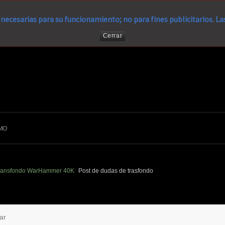
necesarias para su funcionamiento; no para fines publicitarios. L
Cerrar
MO
ransfondo WarHammer 40K
Post de dudas de trasfondo
ar