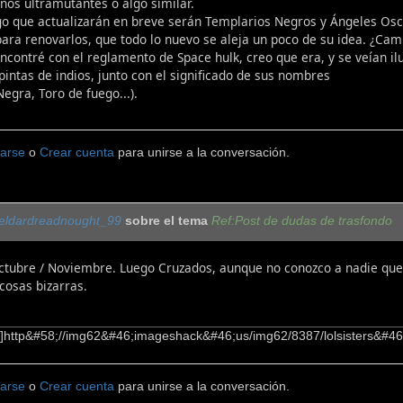
nos ultramutantes o algo similar.
o que actualizarán en breve serán Templarios Negros y Ángeles Osc
ara renovarlos, que todo lo nuevo se aleja un poco de su idea. ¿Ca
ncontré con el reglamento de Space hulk, creo que era, y se veían il
intas de indios, junto con el significado de sus nombres
egra, Toro de fuego...).
carse
o
Crear cuenta
para unirse a la conversación.
eldardreadnought_99
sobre el tema
Ref:Post de dudas de trasfondo
tubre / Noviembre. Luego Cruzados, aunque no conozco a nadie que 
cosas bizarras.
]http&#58;//img62&#46;imageshack&#46;us/img62/8387/lolsisters&#46
carse
o
Crear cuenta
para unirse a la conversación.